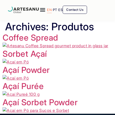
EN
·
PT
·
ES
Contact Us
Archives:
Produtos
Coffee Spread
Sorbet Açaí
Açaí Powder
Açaí Purée
Açaí Sorbet Powder